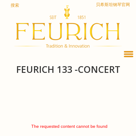
Skip
贝希斯坦钢琴官网
搜索
to
content
FEURICH 133 -CONCERT
The requested content cannot be found