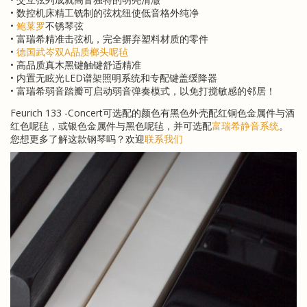
• 数控机床精工铣制的弦枕纽使低音格外纯净
•
鲍莱罗
不锈琴弦
• 富瑞希精准击弦机，完全摒弃塑料材质的零件
•
德国武岑双A品质榔头呢毡
• 高品质真木黑键触键舒适精准
• 内置无眩光LED谱架照明系统和专配键盖缓降器
• 富瑞希弱音踏瓣可启动弱音弹奏模式，以免打搅敏感的邻居！
Feurich 133 -Concert可选配的颜色有黑色外壳配红铜色金属件与酒
红色呢毡，或银色金属件与黑色呢毡，并可选配
富瑞希静音系统
。
您想更多了解这款钢琴吗？欢迎
联系我们