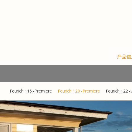
Skip
to
content
产品信
Feurich 115 -Premiere
Feurich 120 -Premiere
Feurich 122 -