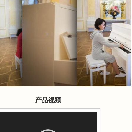
产品视频
视
频
播