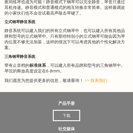
夜间练琴也成为可能！静音模式下钢琴可以完全静音，琴音只通过
耳机传递。静音模式和普通模式的相互转换非常简单。这样最调皮
的小家伙们也不会尝试着高声敲击琴键了。
立式钢琴静音系统
静音系统可以建入我们的所有立式钢琴中，也可以建入所有其他品
牌和型号的立式钢琴中。只有那些特别小的立式钢琴可能会因为琴
内位置不够无法加装，这样的情况下可以考虑其他的个性化解决方
案。
三角钢琴静音系统
带有止音档的
标准体系
，可以建入所有品牌和型号的三角钢琴中。
琴弦的释放高度设定在6-8mm。
我们愿意为您提供更多的信息，敬请垂询！
>> 联系我们
产品手册
下载
社交媒体