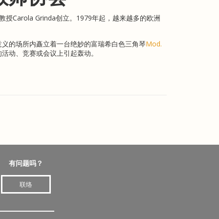
授Carola Grinda创立。1979年起，越来越多的欧洲
意义的场所内矗立着一台绝妙的富瑞希白色三角琴
Mod.
的活动、竞赛或会议上引起轰动。
有问题吗？
联络