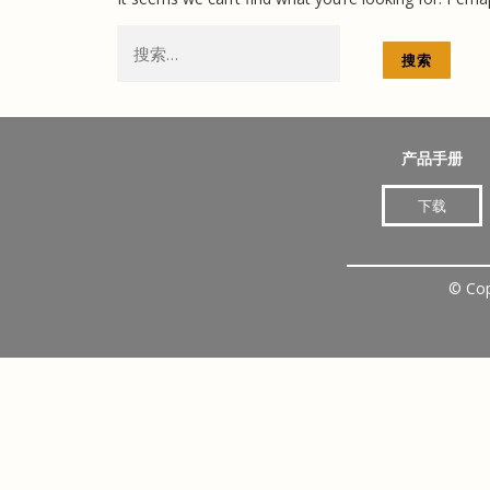
搜
索：
产品手册
下载
©
Co