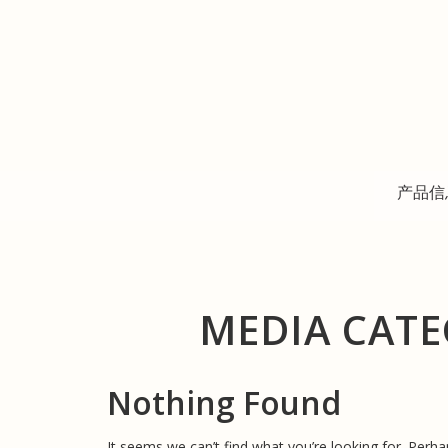
Skip
to
content
产品信
MEDIA CAT
Nothing Found
It seems we can’t find what you’re looking for. Perha