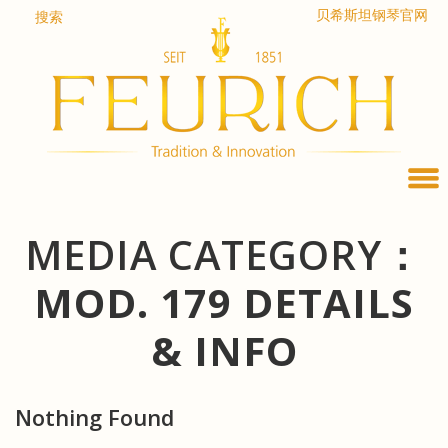
Skip
贝希斯坦钢琴官网
搜索
to
content
MEDIA CATEGORY：
MOD. 179 DETAILS
& INFO
Nothing Found